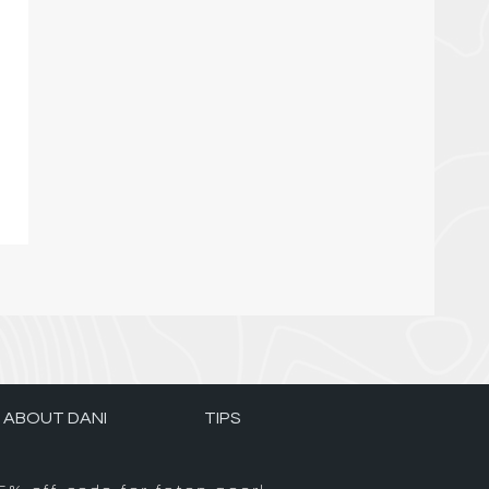
ABOUT DANI
TIPS