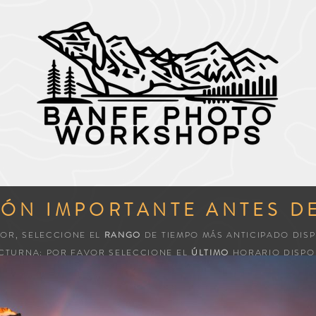
ÓN IMPORTANTE ANTES D
VOR, SELECCIONE EL
RANGO
DE TIEMPO MÁS ANTICIPADO DISP
CTURNA: POR FAVOR SELECCIONE EL
ÚLTIMO
HORARIO DISPON
 DÍAS, AGREGUE FECHAS ADICIONALES A LOS COMENTARIOS Y
BASAN EN 1 FOTÓGRAFO
. SI TIENE MAS DE 1 FOTOGRAFOS PO
"
AÑADIR
"
PARA AÑADIR OTROS FOTÓGRAFOS.*