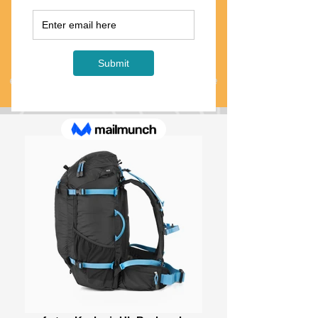
La lista degli attrezzi di Dani è
relativamente piccola. Le piace
mantenere il suo kit leggero e
semplice.
Se hai domande sull'attrezzatura
elencata in questa pagina, non esitare
a inviare un messaggio a Dani.