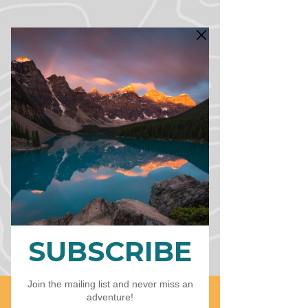
CART
CAD (C$)
L'ingranaggio di Daniel