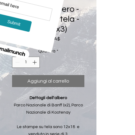
Dettagli albero -
Stampe su tela -
12x18 (x3)
Prezzo
350,00 CA$
Quantità
*
Aggiungi al carrello
Dettagli dell'albero
Parco Nazionale di Banff (x2), Parco
Nazionale di Kootenay
Le stampe su tela sono 12x18 e
venduto in serie di 3.