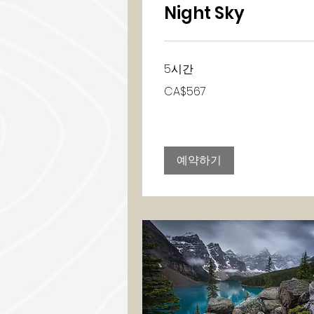
Night Sky
5시간
567
CA$567
캐
나
다
달
러
예약하기