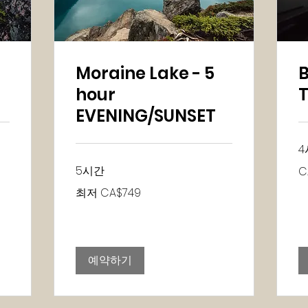
Moraine Lake - 5
B
hour
EVENING/SUNSET
4
51
5시간
C
캐
나
최
최저 CA$749
다
저
달
749
러
캐
나
다
달
러
예약하기