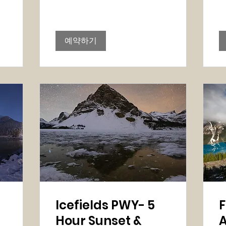
러
다
달
러
예약하기
Icefields PWY- 5
F
Hour Sunset &