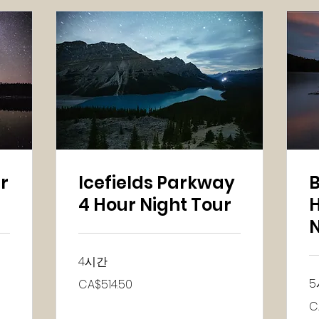
r
Icefields Parkway
B
4 Hour Night Tour
H
N
4시간
514.50
5
CA$514.50
캐
나
56
C
다
캐
달
나