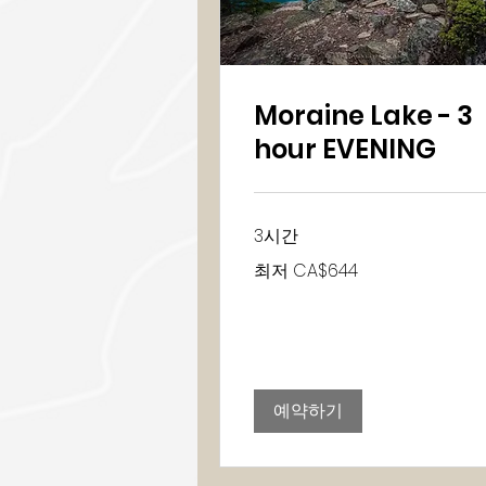
Moraine Lake - 3
hour EVENING
3시간
최
최저 CA$644
저
644
캐
나
다
달
러
예약하기