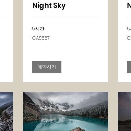
Night Sky
N
5시간
5
567
56
CA$567
C
캐
캐
나
나
다
다
달
달
러
러
예약하기