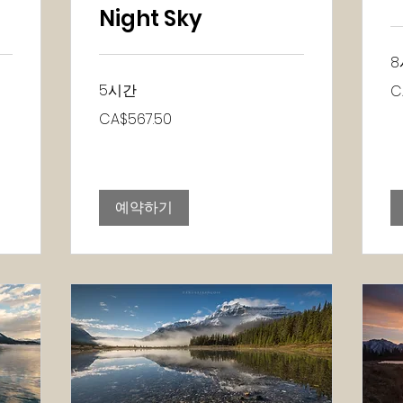
Night Sky
8
1,
5시간
C
캐
나
567.50
CA$567.50
다
캐
달
나
러
다
달
러
예약하기