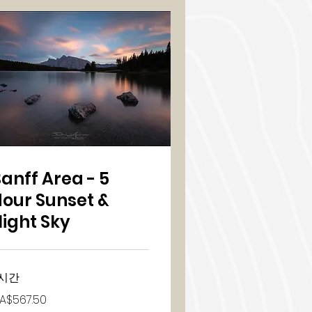
anff Area - 5
our Sunset &
ight Sky
시간
7.50
A$567.50