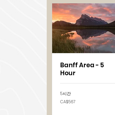
Banff Area - 5
Hour
5시간
567
CA$567
캐
나
다
달