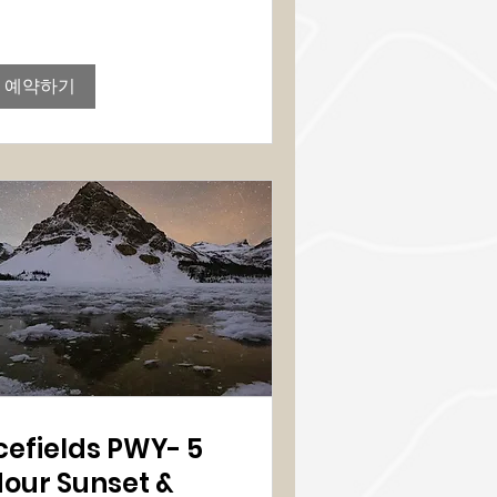
예약하기
cefields PWY- 5
our Sunset &