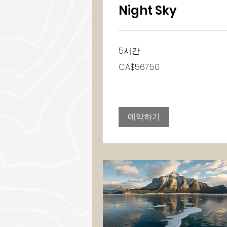
Night Sky
5시간
567.50
CA$567.50
캐
나
다
달
러
예약하기