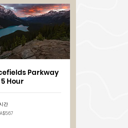
cefields Parkway
 5 Hour
시간
7
A$567