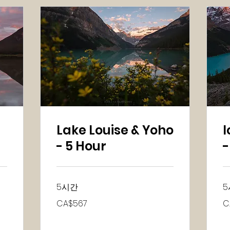
Lake Louise & Yoho
I
- 5 Hour
-
5시간
5
567
56
CA$567
C
캐
캐
나
나
다
다
달
달