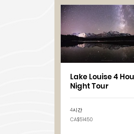
Lake Louise 4 Hou
Night Tour
4시간
514.50
CA$514.50
캐
나
다
달